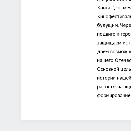
Кавказ", -отм
Кинофестива
будущим. Чере
подвиге и гер
защищаем исто
даём возможно
нашего Отечес
Основной цель
истории нашей
рассказывающи
формирование 