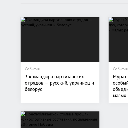
События
События
3 командира партизанских
Мурат 
отрядов — русский, украинец и
особый
белорус
объеди
малых 