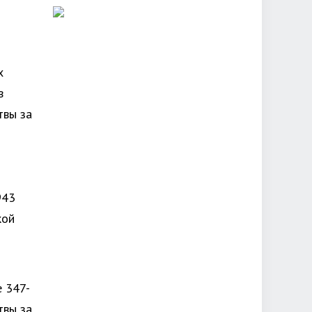
х
в
твы за
943
кой
е 347-
твы за