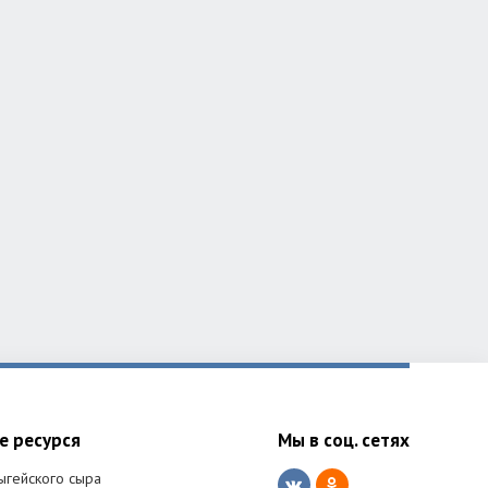
е ресурся
Мы в соц. сетях
ыгейского сыра