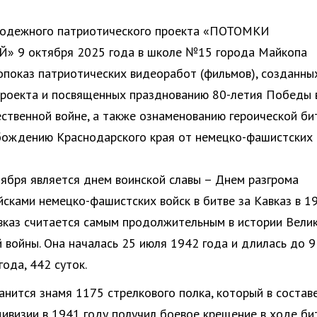
одежного патриотического проекта «ПОТОМКИ
 9 октября 2025 года в школе №15 города Майкопа
опоказ патриотических видеоработ (фильмов), созданны
роекта и посвященных празднованию 80-летия Победы 
ственной войне, а также ознаменованию героической би
бождению Краснодарского края от немецко-фашистских
тября является днем воинской славы – Днем разгрома
йсками немецко-фашистских войск в битве за Кавказ в 1
авказ считается самым продолжительным в истории Вели
 войны. Она началась 25 июля 1942 года и длилась до 9
ода, 442 суток.
анится знамя 1175 стрелкового полка, который в состав
дивизии в 1941 году получил боевое крещение в ходе би