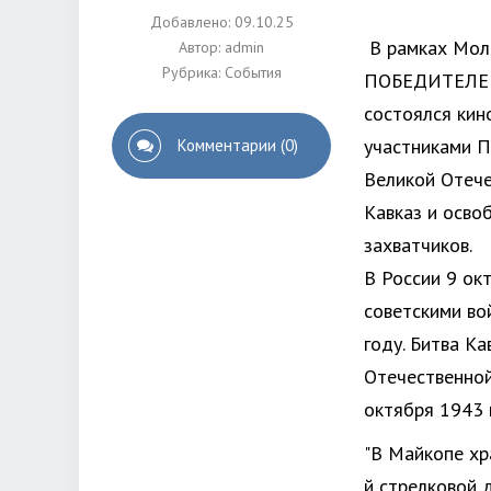
Добавлено: 09.10.25
В рамках Мол
Автор:
admin
Рубрика:
События
ПОБЕДИТЕЛЕЙ»
состоялся кин
участниками П
Комментарии (0)
Великой Отече
Кавказ и осво
захватчиков.
В России 9 ок
советскими во
году. Битва К
Отечественной
октября 1943 г
"В Майкопе хр
й стрелковой 