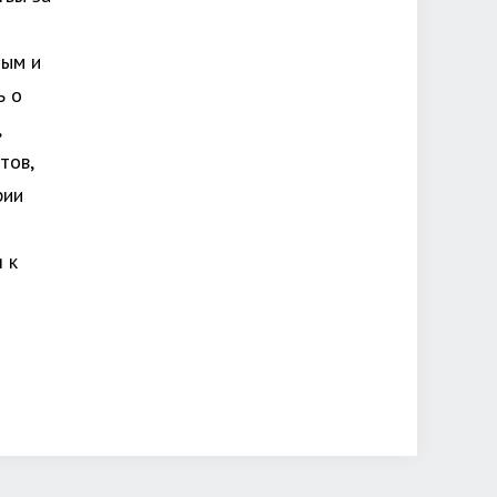
ым и
ь о
,
тов,
рии
 к