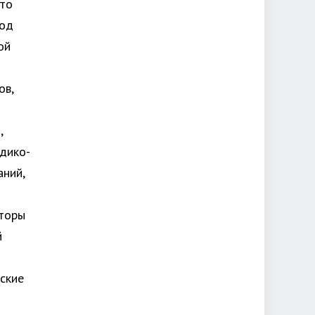
Это
под
ой
ов,
,
дико-
аний,
вторы
й
ские