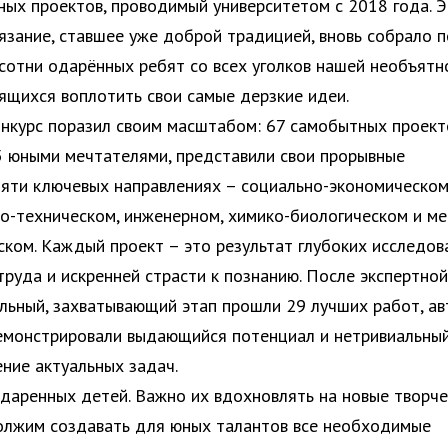
ных проектов, проводимый университетом с 2018 года. 
язание, ставшее уже доброй традицией, вновь собрало 
сотни одарённых ребят со всех уголков нашей необъятн
ящихся воплотить свои самые дерзкие идеи.
онкурс поразил своим масштабом: 67 самобытных проект
 юными мечтателями, представили свои прорывные
пяти ключевых направлениях – социально-экономическом
-техническом, инженерном, химико-биологическом и ме
ком. Каждый проект – это результат глубоких исследов
труда и искренней страсти к познанию. После экспертной
альный, захватывающий этап прошли 29 лучших работ, а
емонстрировали выдающийся потенциал и нетривиальны
ение актуальных задач.
одаренных детей. Важно их вдохновлять на новые творче
олжим создавать для юных талантов все необходимые