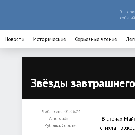
Электро
событий
Новости
Исторические
Серьезные чтение
Лег
Звёзды завтрашнего
Добавлено: 01.06.26
В стенах Майк
Автор:
admin
Рубрика:
События
стихла торжес