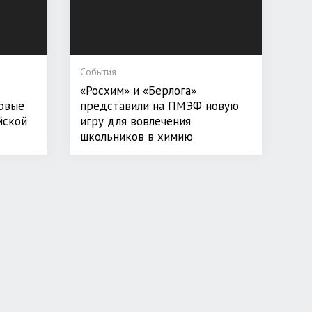
События
«Росхим» и «Берлога»
рвые
представили на ПМЭФ новую
йской
игру для вовлечения
школьников в химию