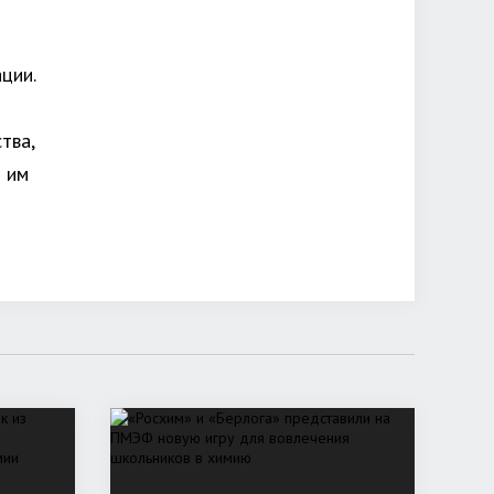
ции.
тва,
я им