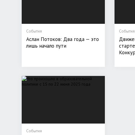
События
События
Аслан Потоков: Два года — это
Движе
лишь начало пути
старте
Конкур
События