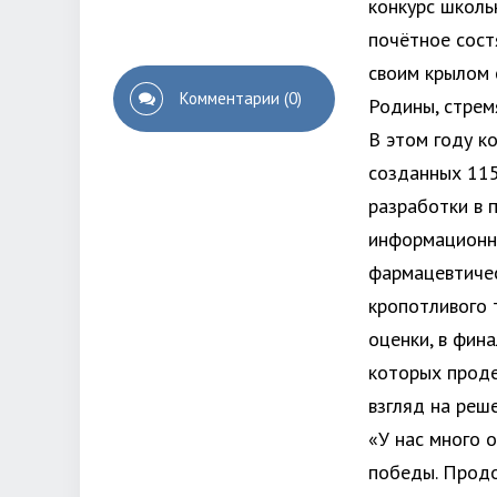
конкурс школь
почётное сост
своим крылом 
Комментарии (0)
Родины, стрем
В этом году к
созданных 115
разработки в 
информационно
фармацевтичес
кропотливого 
оценки, в фин
которых прод
взгляд на реш
«У нас много 
победы. Прод