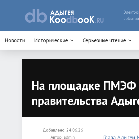
Электро
событий
Новости
Исторические
Серьезные чтение
На площадке ПМЭФ п
правительства Адыг
Добавлено: 24.06.26
Глава Адыгеи
Автор:
admin