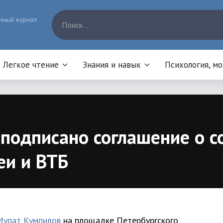
нный журнал
Легкое чтение
Знания и навык
Психология, м
одписано соглашение о с
еи и ВТБ
Мурат Кумпилов
на площадке Петербургского