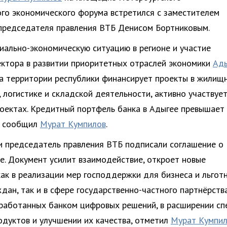
о экономического форума встретился с заместителем
председателя правления ВТБ Денисом Бортниковым.
иально-экономическую ситуацию в регионе и участие
ектора в развитии приоритетных отраслей экономики
Ад
а территории республики финансирует проекты в жилищ
 логистике и складской деятельности, активно участвует
оектах. Кредитный портфель банка в Адыгее превышает
 - сообщил
Мурат Кумпилов
.
 и председатель правления ВТБ подписали соглашение о
е. Документ усилит взаимодействие, откроет новые
ак в реализации мер господдержки для бизнеса и льгот
дан, так и в сфере государственно-частного партнёрства
работанных банком цифровых решений, в расширении сп
одуктов и улучшении их качества, отметил
Мурат Кумпи