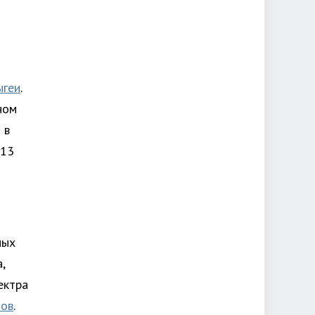
ыгеи
.
ном
 в
 13
ных
,
ектра
лов
.