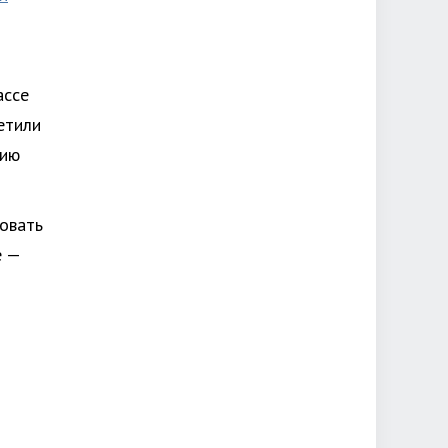
ассе
етили
рию
овать
е —