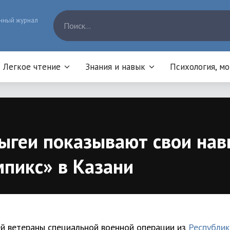
нный журнал
Легкое чтение
Знания и навык
Психология, м
ыгеи показывают свои на
пикс» в Казани
й ветераны специальной военной операции из
Республик