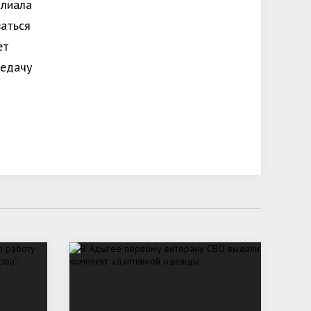
илиала
аться
ет
редачу