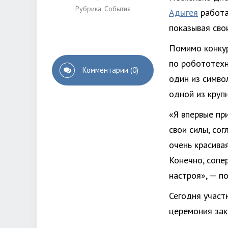
Рубрика:
События
Адыгея
работа
показывая сво
Помимо конкур
по робототехн
Комментарии (0)
один из симво
одной из круп
«Я впервые пр
свои силы, сог
очень красива
Конечно, сопер
настроя», — п
Сегодня участ
церемония зак