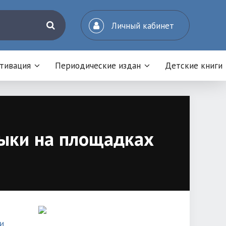
Личный кабинет
отивация
Периодические издан
Детские книги
выки на площадках
и