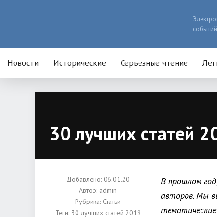
Электро
событий
Новости
Исторические
Серьезные чтение
Лег
30 лучших статей 2
Добавлено: 06.01.20
В прошлом год
Автор:
admin
авторов. Мы в
Рубрика:
Статьи
тематические 
Теги:
30 лучших статей 2019