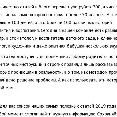
оличество статей в блоге перешагнуло рубеж 200, а числ
ссиональных авторов составило более 50 человек. У вс
льше 100 детей, а это больше 100 различных историй
вития и воспитания. Сегодня в нашей команде есть разн
р, и стоматолог, и воспитатель детского сада, и клинич
лог, и художник и даже опытная бабушка нескольких вну
 статей доступен для понимания любому родителю, пот
м точных инструкций и строгих правил, а лишь рассказыв
торые произошли в реальности, и о том, как методом про
айдено решение проблемы. А как использовать эти исто
ой мамы.
для вас список наших самых полезных статей 2019 года
бой момент смогли найти нужную информацию. Сохраняй