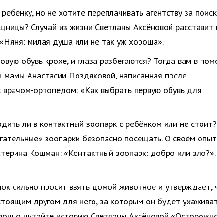
ребёнку, но не хотите переплачивать агентству за поиск
ницы? Случай из жизни Светланы Аксёновой расставит 
 «Няня: милая душа или не так уж хороша».
новую обувь крохе, и глаза разбегаются? Тогда вам в по
 мамы Анастасии Поздяковой, написанная после
с врачом-ортопедом: «Как выбрать первую обувь для
ходить ли в контактный зоопарк с ребёнком или не стоит
огательные» зоопарки безопасно посещать. О своём опыт
атерина Кошман: «Контактный зоопарк: добро или зло?».
ёнок сильно просит взять домой животное и утверждает, 
стоящим другом для него, за которым он будет ухаживат
срочно читайте историю Светланы Аксёновой «Осторожно