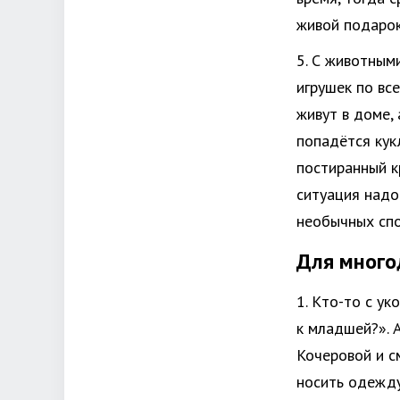
живой подарок
5. С животным
игрушек по вс
живут в доме, 
попадётся кук
постиранный к
ситуация надо
необычных спо
Для мног
1. Кто-то с ук
к младшей?». 
Кочеровой и с
носить одежду