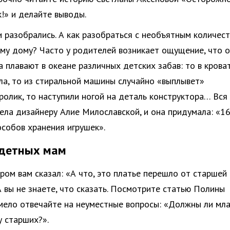
!» и делайте выводы.
и разобрались. А как разобраться с необъятным количес
ему дому? Часто у родителей возникает ощущение, что о
а плавают в океане различных детских забав: то в крова
ла, то из стиральной машины случайно «выплывет»
ролик, то наступили ногой на деталь конструктора… Вся
ела дизайнеру Алие Милославской, и она придумала: «1
собов хранения игрушек».
одетных мам
ором вам сказал: «А что, это платье перешло от старшей
А вы не знаете, что сказать. Посмотрите статью Полины
мело отвечайте на неуместные вопросы: «Должны ли мл
 старших?».