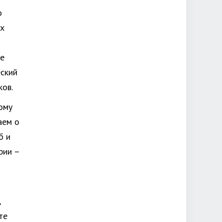
о
ех
ые
еский
ков.
ому
аем о
б и
рии –
,
те