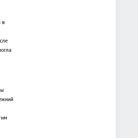
 в
сле
могла
мы
режний
тим