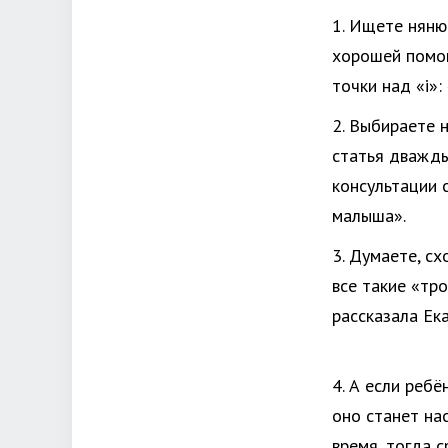
1. Ищете няню 
хорошей помощ
точки над «i»:
2. Выбираете 
статья дважды
консультации 
малыша».
3. Думаете, с
все такие «тр
рассказала Ек
4. А если реб
оно станет на
время, тогда 