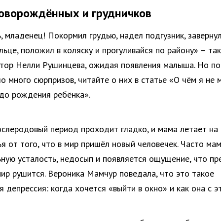
оворождённых и грудничков
, младенец! Покормил грудью, надел подгузник, завернул
льце, положил в коляску и прогуливайся по району» – так
тор Нелли Рушинцева, ожидая появления малыша. Но по
о много сюрпризов, читайте о них в статье «О чём я не 
до рождения ребёнка».
послеродовый период проходит гладко, и мама летает на
ья от того, что в мир пришёл новый человечек. Часто ма
ьную усталость, недосып и появляется ощущение, что п
ир рушится. Вероника Мамчур поведала, что это такое
 депрессия: когда хочется «выйти в окно» и как она с э