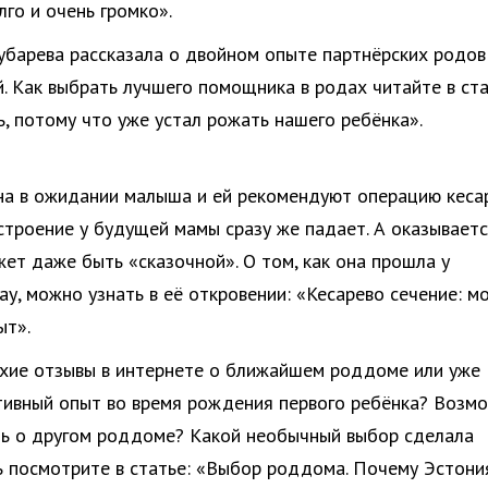
лго и очень громко».
Зубарева рассказала о двойном опыте партнёрских родов
. Как выбрать лучшего помощника в родах читайте в ст
ь, потому что уже устал рожать нашего ребёнка».
на в ожидании малыша и ей рекомендуют операцию кеса
астроение у будущей мамы сразу же падает. А оказываетс
ет даже быть «сказочной». О том, как она прошла у
ау, можно узнать в её откровении: «Кесарево сечение: м
ыт».
охие отзывы в интернете о ближайшем роддоме или уже
тивный опыт во время рождения первого ребёнка? Возмо
ь о другом роддоме? Какой необычный выбор сделала
 посмотрите в статье: «Выбор роддома. Почему Эстони