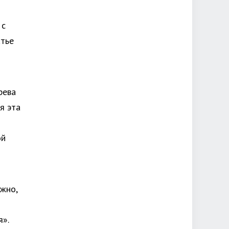
 с
атье
рева
я эта
ой
жно,
я».