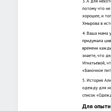
3. А для неко
потому что не 
хорошее, и то
Хмырова в ист
4. Ваша мама 
придумала цив
времени кажды
знаете, что д
Игнатьевой, ч
«Баночное пита
5. История Ал
одежду для но
список «Одежд
Для опыт