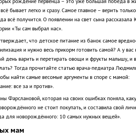
торых рождение первенца – это уже большая победа в жи
всё бывает легко и сразу. Самое главное – верить только
гда всё получится. О появлении на свет сына рассказала
ории «Ты сам выбрал нас».
утверждает, что детское питание из банок самое вредно
илизация и нужно весь прикорм готовить самой? А у вас 
й день варить и перетирать овощи и фрукты малышу, и 
елать? Тогда прочитайте статью врача-педиатра Людмил
тобы найти самые весомые аргументы в споре с мамой:
ние: все за и против».
ины Фарслановой, которая на своих ошибках поняла, как
ворождённого не стоит покупать, и составила свой лич
а для новорождённого: 10 самых нужных вещей».
ных мам