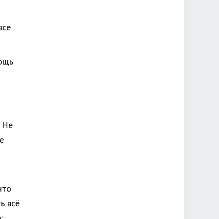
все
мощь
? Не
е
что
ь всё
: