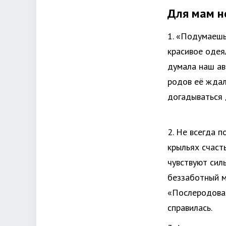
Для мам н
1. «Подумаешь
красивое одея
думала наш ав
родов её ждал
догадываться 
2. Не всегда 
крыльях счаст
чувствуют сил
беззаботный м
«Послеродовая
справилась.