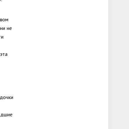
твом
ни не
ти
 эта
6
 дочки
адшие