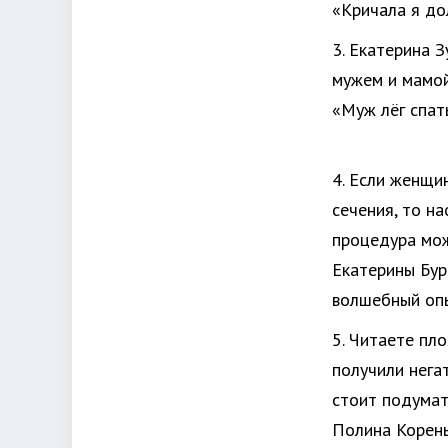
«Кричала я до
3. Екатерина 
мужем и мамой
«Муж лёг спат
4. Если женщи
сечения, то н
процедура мож
Екатерины Бур
волшебный оп
5. Читаете пл
получили нега
стоит подумат
Полина Корень