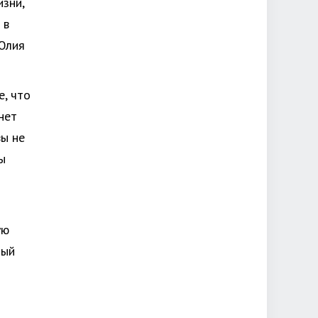
зни,
 в
 Юлия
е, что
нет
вы не
ы
ую
ный