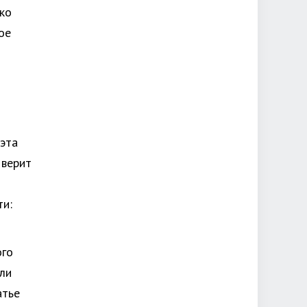
ько
ое
 эта
 верит
ти:
ого
 ли
атье