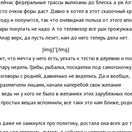
 сейчас федеральные трассы вылизаны до блеска. а уж Ал
сто очков форы даст. Давно я хотел в этот сказочный кр
году и получится, так что очевидная польза от этого вп
ары покупать не надо. А то телевизор все уши прожужжа
ллар верх, да пусть лезет, нам до него теперь дела нет.
[img]"[/img]
ит, что мечта у него есть, уехать к тестю в деревню и п
пару недель. Грибы, рыбалка, посиделки под самогоночку
зговоры с роднёй, давненько не виделись. Да и вообще,
 размягчели лицами, начали наперебой свои желания
И ведь ни у кого не было в желаниях этих зарубежных по
о простых вещах вспомнили, всё таки это нам ближе, род
н даже не заикнулся про политику, достала она всех до 
е то что говорить, думать о ней уже у нормальных мужик