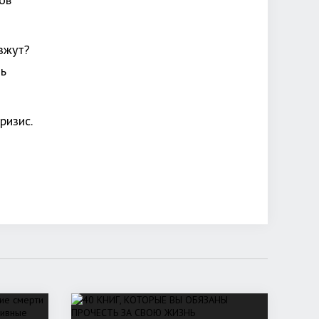
ызжут?
ть
ризис.