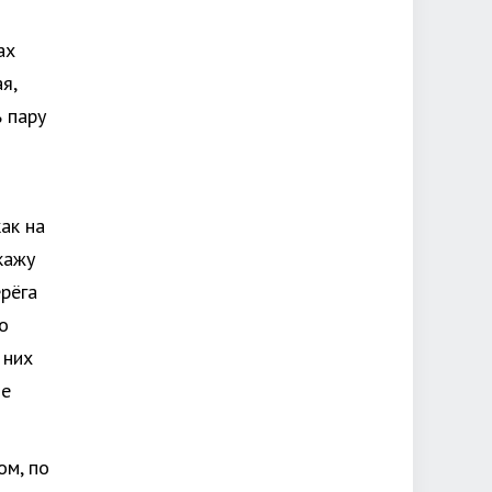
ах
я,
 пару
как на
кажу
ерёга
о
 них
ше
ом, по