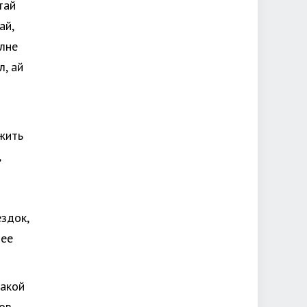
тай
ай,
олне
л, ай
ожить
,
ездок,
нее
такой
ов