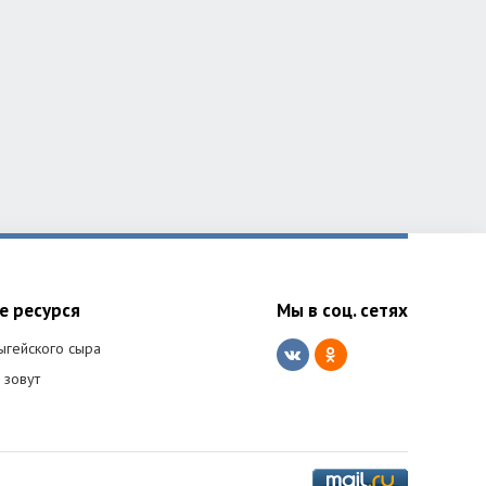
е ресурся
Мы в соц. сетях
ыгейского сыра
 зовут