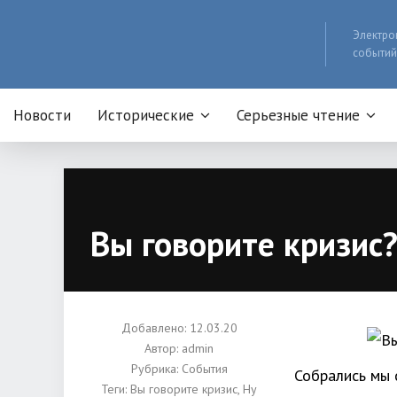
Электро
событий
Новости
Исторические
Серьезные чтение
Вы говорите кризис?
Добавлено: 12.03.20
Автор:
admin
Рубрика:
События
Собрались мы 
Теги:
Вы говорите кризис
,
Ну