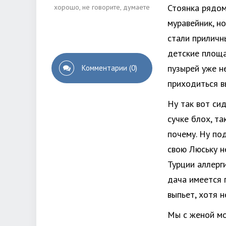
Стоянка рядом
хорошо
,
не говорите
,
думаете
муравейник, но
стали приличн
детские площа
пузырей уже не
Комментарии (0)
приходиться в
Ну так вот сид
сучке блох, т
почему. Ну по
свою Люську н
Турции аллерги
дача имеется 
выпьет, хотя н
Мы с женой мо